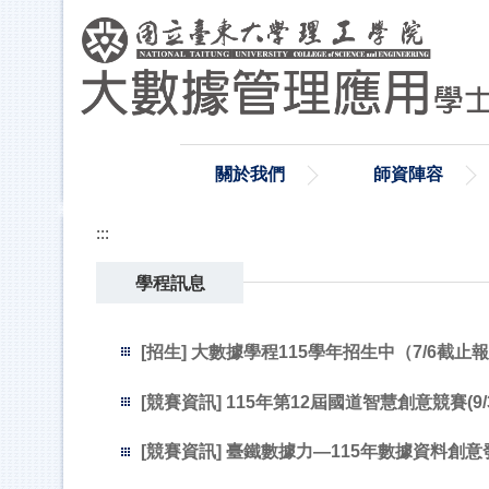
跳
到
主
要
內
容
區
關於我們
師資陣容
:::
學程訊息
[招生] 大數據學程115學年招生中（7/6截止報名
[競賽資訊] 115年第12屆國道智慧創意競賽(9/3
[競賽資訊] 臺鐵數據力—115年數據資料創意發想競
[競賽資訊] 國家海洋研究院2026諾大師海洋大數據